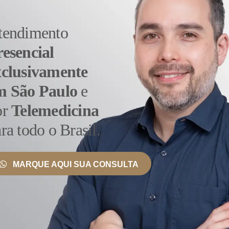
ta do rim afetado.
tendimento
ordagens inovadoras no tratamento do câncer de rim. Medi
ncerígenas têm mostrado eficácia em alguns casos. Além di
resencial
enas, bloqueando sinais que promovem seu crescimento. Es
xclusivamente
ncer renal metastático.
m São Paulo
e
ada no tratamento primário do câncer de rim devido à resistê
ada em casos específicos para aliviar sintomas ou tratar á
or
Telemedicina
al no tratamento do câncer de rim, com oncologistas, cirurg
ra todo o Brasil.
olver o melhor plano para cada paciente. A pesquisa contínua
rar ainda mais os resultados e a qualidade de vida dos pac
nto é crucial para monitorar a recorrência e garantir a sa
MARQUE AQUI SUA CONSULTA
o Rim
ialista em Nódulo no Rim
, que se diferencia por oferecer
écnicas cirúrgicas modernas e tecnologia de ponta, como a 