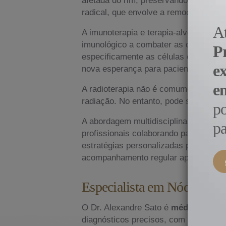
radical, que envolve a remoção comple
A
A imunoterapia e terapia-alvo são ab
imunológico a combater as células ca
P
especificamente as células canceríg
e
nova esperança para pacientes com câ
e
A radioterapia não é comumente utiliz
radiação. No entanto, pode ser empreg
p
A abordagem multidisciplinar é essenci
pa
profissionais colaborando para desenv
estratégias personalizadas para melho
acompanhamento regular após o tratame
Especialista em Nódulo n
O Dr. Alexandre Sato é
médico espec
diagnósticos precisos, com acesso a t