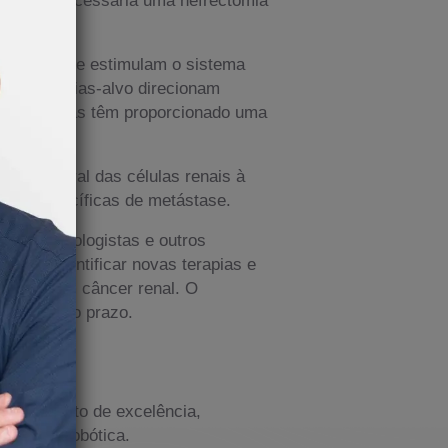
camentos que estimulam o sistema
sso, terapias-alvo direcionam
sas terapias têm proporcionado uma
ncia natural das células renais à
reas específicas de metástase.
iões, radiologistas e outros
 visa identificar novas terapias e
ientes com câncer renal. O
úde a longo prazo.
 atendimento de excelência,
cirurgia robótica.