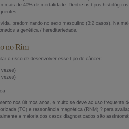
m mais de 40% de mortalidade. Dentre os tipos histológicos
equentes.
 vida, predominando no sexo masculino (3:2 casos). Na mai
nados a genética / hereditariedade.
ulo no Rim
r o risco de desenvolver esse tipo de câncer:
 vezes)
 vezes)
ica
mento nos últimos anos, e muito se deve ao uso frequente
dorizada (TC) e ressonância magnética (RNM) ? para avalia
almente a maioria dos casos diagnosticados são assintomáti