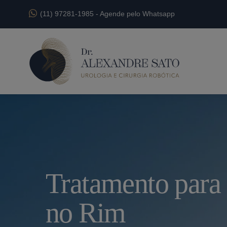
(11) 97281-1985
-
Agende pelo Whatsapp
Tratamento para
no Rim