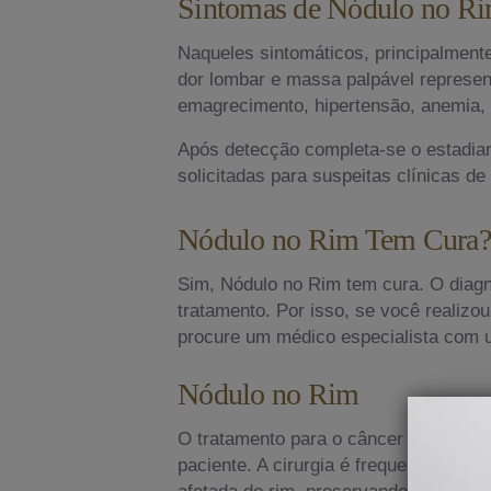
Sintomas de Nódulo no R
Naqueles sintomáticos, principalment
dor lombar e massa palpável represe
emagrecimento, hipertensão, anemia, 
Após detecção completa-se o estadiam
solicitadas para suspeitas clínicas d
Nódulo no Rim Tem Cura?
Sim, Nódulo no Rim tem cura. O diagn
tratamento. Por isso, se você realiz
procure um médico especialista com u
Nódulo no Rim
O tratamento para o câncer de rim dep
paciente. A cirurgia é frequentemente
afetada do rim, preservando o máxim