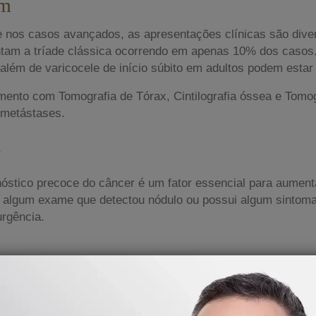
im
e nos casos avançados, as apresentações clínicas são dive
ntam a tríade clássica ocorrendo em apenas 10% dos caso
além de varicocele de início súbito em adultos podem estar
ento com Tomografia de Tórax, Cintilografia óssea e Tomo
e metástases.
óstico precoce do câncer é um fator essencial para aumen
ou algum exame que detectou nódulo ou possui algum sintoma
rgência.
ende de vários fatores, como o estágio da doença, o tipo de
 a principal opção para tumores renais. A nefrectomia parci
o possível do órgão saudável. Em casos mais avançados, p