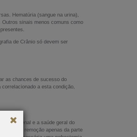
rsas. Hematúria (sangue na urina),
s. Outros sinais menos comuns como
 presentes.
grafia de Crânio só devem ser
tar as chances de sucesso do
 correlacionado a esta condição,
 câncer renal e a saúde geral do
al envolve a remoção apenas da parte
ode ser necessária uma nefrectomia