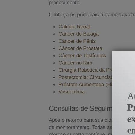
procedimento.
Conheça os principais tratamentos ofe
Cálculo Renal
Câncer de Bexiga
Câncer de Pênis
Câncer de Próstata
Câncer de Testículos
Câncer no Rim
Cirurgia Robótica da Próstata e C
Postectomia: Circuncisão Masculi
Próstata Aumentada (Hiperplasia 
Vasectomia
A
P
Consultas de Seguimento
e
Após o retorno para sua cidade, o pa
de monitoramento. Todas as etapas d
e
oferece suporte contínuo, mesmo à di