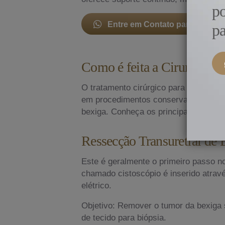
p
Entre em Contato para Mais I
pa
Como é feita a Cirurgia de
O tratamento cirúrgico para o câncer 
em procedimentos conservadores, que
bexiga. Conheça os principais tipos d
Ressecção Transuretral de
Este é geralmente o primeiro passo n
chamado cistoscópio é inserido atravé
elétrico.
Objetivo: Remover o tumor da bexiga
de tecido para biópsia.