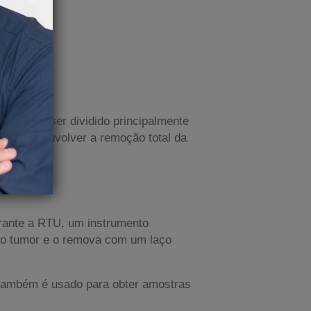
?
 podendo ser dividido principalmente
 podem envolver a remoção total da
urante a RTU, um instrumento
e o tumor e o remova com um laço
 também é usado para obter amostras