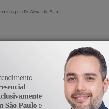
recidos pelo Dr. Alexandre Sato:
irurgias Urologicas
na e Cirurgia de Fimose
Prostática)
tendimento
resencial
xclusivamente
ciente continuará o tratamento através de consultas remota
o tratamento são acompanhadas com todo o cuidado pela equ
m São Paulo
e
stância.