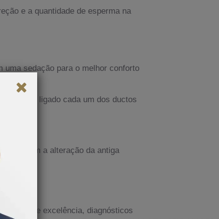
 ereção e a quantidade de esperma na
om uma sedação para o melhor conforto
ressecado e ligado cada um dos ductos
, mas com a alteração da antiga
endimento de excelência, diagnósticos