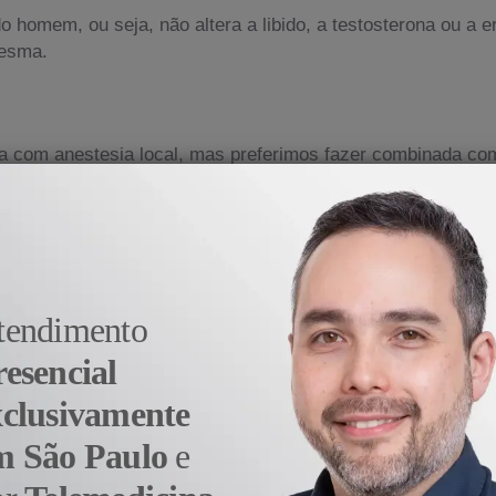
 do homem, ou seja, não altera a libido, a testosterona ou a
mesma.
ita com anestesia local, mas preferimos fazer combinada c
através de um ou dois cortes na bolsa escrotal, no qual, é 
rmatozóides).
 e não precisam ser retirados.
tendimento
ias que necessita um termo reconhecido para sua liberação
resencial
ão do cônjuge.
xclusivamente
a
m São Paulo
e
ialista em Vasectomia
, que se diferencia por oferecer at