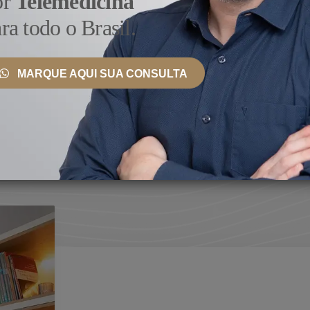
or
Telemedicina
gicas modernas e tecnologia de ponta, como a cirurgia robó
ra todo o Brasil.
o consultório da Rua Borges Lagoa, um importante polo de 
ientes em todo o Brasil e exterior
. Agende uma consulta c
mentos mais indicados para o seu caso, procedimentos e va
MARQUE AQUI SUA CONSULTA