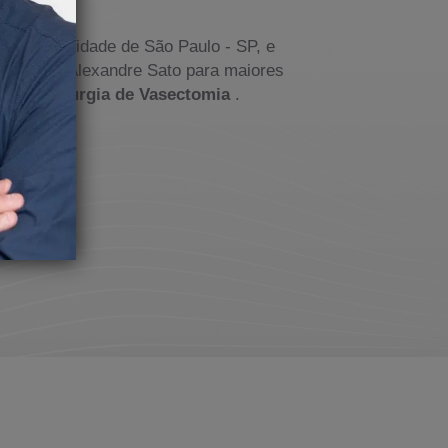
tica.
saúde na cidade de São Paulo - SP, e
om o Dr. Alexandre Sato para maiores
lor da
Cirurgia de Vasectomia
.