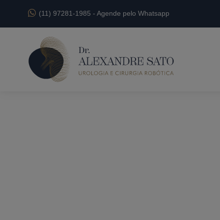
(11) 97281-1985
-
Agende pelo Whatsapp
Tratamento para
Vasectomia