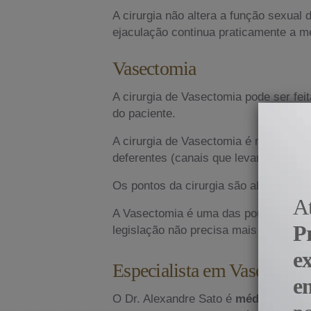
A cirurgia não altera a função sexual
ejaculação continua praticamente a 
Vasectomia
A cirurgia de Vasectomia pode ser fe
do paciente.
A cirurgia de Vasectomia é realizada 
deferentes (canais que levam os espe
Os pontos da cirurgia são absorvíveis
A
A Vasectomia é uma das poucas cirurg
P
legislação não precisa mais autorizaç
e
Especialista em Vasectomi
e
O Dr. Alexandre Sato é
médico espec