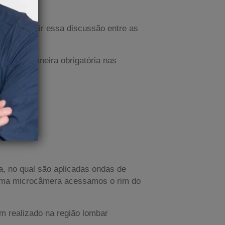
mos dividir essa discussão entre as
ente de maneira obrigatória nas
a, no qual são aplicadas ondas de
e uma microcâmera acessamos o rim do
m realizado na região lombar