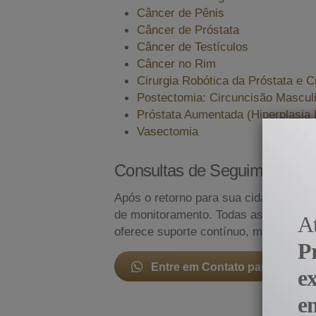
Câncer de Pênis
Câncer de Próstata
Câncer de Testículos
Câncer no Rim
Cirurgia Robótica da Próstata e C
Postectomia: Circuncisão Masculi
Próstata Aumentada (Hiperplasia 
Vasectomia
Consultas de Seguimento
Após o retorno para sua cidade, o pa
de monitoramento. Todas as etapas d
A
oferece suporte contínuo, mesmo à di
P
Entre em Contato para Mais I
e
e