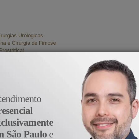
irurgias Urologicas
na e Cirurgia de Fimose
Prostática)
ciente continuará o tratamento através de consultas remota
o tratamento são acompanhadas com todo o cuidado pela equ
tendimento
stância.
resencial
nfomações
xclusivamente
m São Paulo
e