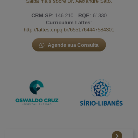
Saiba mais sobre Dr. Alexandre Sato.
CRM-SP:
146.210 -
RQE:
61330
Curriculum Lattes:
http://lattes.cnpq.br/6551764447584301
Agende sua Consulta