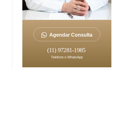
Agendar Consulta
(11) 97281-1985
Telefone e WhatsApp