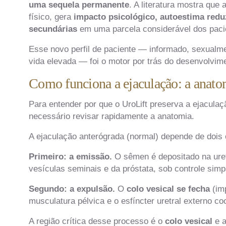
uma sequela permanente
. A literatura mostra que
físico, gera
impacto psicológico, autoestima reduz
secundárias
em uma parcela considerável dos paci
Esse novo perfil de paciente — informado, sexualme
vida elevada — foi o motor por trás do desenvolvim
Como funciona a ejaculação: a anatom
Para entender por que o UroLift preserva a ejacul
necessário revisar rapidamente a anatomia.
A ejaculação anterógrada (normal) depende de dois
Primeiro: a emissão.
O sêmen é depositado na uretr
vesículas seminais e da próstata, sob controle simp
Segundo: a expulsão.
O
colo vesical se fecha
(imp
musculatura pélvica e o esfíncter uretral externo 
A região crítica desse processo é o
colo vesical
e 