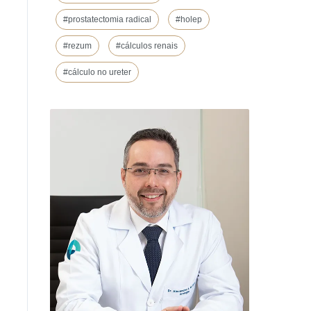
#prostatectomia radical
#holep
#rezum
#cálculos renais
#cálculo no ureter