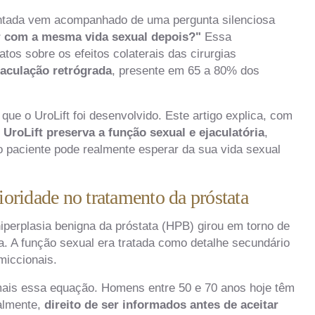
entada vem acompanhado de uma pergunta silenciosa
r com a mesma vida sexual depois?"
Essa
os sobre os efeitos colaterais das cirurgias
jaculação retrógrada
, presente em 65 a 80% dos
ue o UroLift foi desenvolvido. Este artigo explica, com
 UroLift preserva a função sexual e ejaculatória
,
 o paciente pode realmente esperar da sua vida sexual
ioridade no tratamento da próstata
iperplasia benigna da próstata (HPB) girou em torno de
cia. A função sexual era tratada como detalhe secundário
miccionais.
mais essa equação. Homens entre 50 e 70 anos hoje têm
palmente,
direito de ser informados antes de aceitar