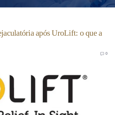
jaculatória após UroLift: o que a
0