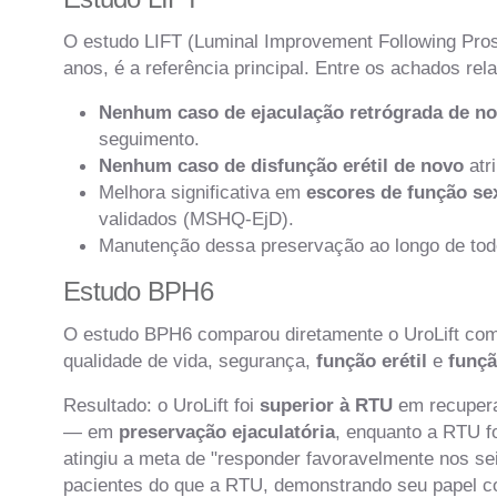
O estudo LIFT (Luminal Improvement Following Pros
anos, é a referência principal. Entre os achados rel
Nenhum caso de ejaculação retrógrada de n
seguimento.
Nenhum caso de disfunção erétil de novo
atr
Melhora significativa em
escores de função sex
validados (MSHQ-EjD).
Manutenção dessa preservação ao longo de tod
Estudo BPH6
O estudo BPH6 comparou diretamente o UroLift com
qualidade de vida, segurança,
função erétil
e
funçã
Resultado: o UroLift foi
superior à RTU
em recupera
— em
preservação ejaculatória
, enquanto a RTU fo
atingiu a meta de "responder favoravelmente nos 
pacientes do que a RTU, demonstrando seu papel c