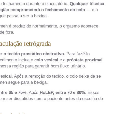
o fechamento durante o ejaculatório.
Qualquer técnica
região comprometerá o fechamento do colo
— e o
que passa a ser a bexiga.
êmen é produzido normalmente, o orgasmo acontece
de fora.
culação retrógrada
 o tecido prostático obstrutivo
. Para fazê-lo
cedimento inclua o
colo vesical
e a
próstata proximal
essa região para garantir bom fluxo urinário.
vesical. Após a remoção do tecido, o colo deixa de se
men segue para a bexiga.
ntre 65 e 75%
. Após
HoLEP, entre 70 e 80%
. Esses
m ser discutidos com o paciente antes da escolha do