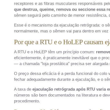
receptores e as fibras musculares responsáveis pel
que destrua, queime, remova ou seccione essa 
sêmen seguirá pelo caminho de menor resistência, 
Esse é o mecanismo da ejaculação retrógrada: o s
normalmente, mas o sêmen vai para dentro em vez 
Por que a RTU e o HoLEP causam eja
A RTU e o HoLEP têm um princípio comum:
remover
eficientemente, é praticamente inevitável que o pro
— a chamada "loja prostática" precisa ser alargada n
O preço dessa eficácia é a perda funcional do colo 
fechar adequadamente durante a ejaculação, e o sê
A taxa de
ejaculação retrógrada após RTU varia e
números são bem documentados na literatura e deve
procedimento.