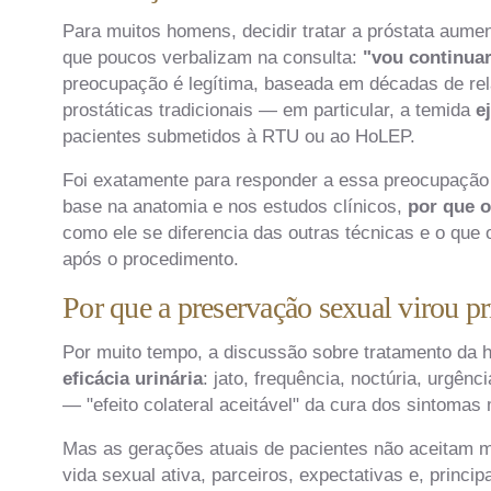
Para muitos homens, decidir tratar a próstata aum
que poucos verbalizam na consulta:
"vou continua
preocupação é legítima, baseada em décadas de relat
prostáticas tradicionais — em particular, a temida
e
pacientes submetidos à RTU ou ao HoLEP.
Foi exatamente para responder a essa preocupação q
base na anatomia e nos estudos clínicos,
por que o
como ele se diferencia das outras técnicas e o que
após o procedimento.
Por que a preservação sexual virou pr
Por muito tempo, a discussão sobre tratamento da h
eficácia urinária
: jato, frequência, noctúria, urgên
— "efeito colateral aceitável" da cura dos sintomas 
Mas as gerações atuais de pacientes não aceitam 
vida sexual ativa, parceiros, expectativas e, princi