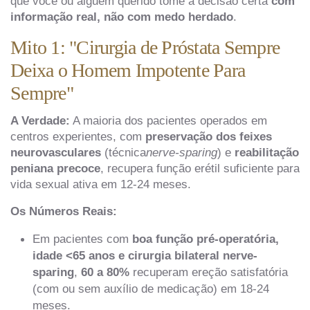
que você ou alguém querido tome a decisão certa
com
informação real, não com medo herdado
.
Mito 1: "Cirurgia de Próstata Sempre
Deixa o Homem Impotente Para
Sempre"
A Verdade:
A maioria dos pacientes operados em
centros experientes, com
preservação dos feixes
neurovasculares
(técnica
nerve-sparing
) e
reabilitação
peniana precoce
, recupera função erétil suficiente para
vida sexual ativa em 12-24 meses.
Os Números Reais:
Em pacientes com
boa função pré-operatória,
idade <65 anos e cirurgia bilateral nerve-
sparing
,
60 a 80%
recuperam ereção satisfatória
(com ou sem auxílio de medicação) em 18-24
meses.