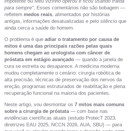
impotente"
ou
"Meu vizinho operou e ficou usando fralda
para sempre"
. Esses comentários não são bobagem —
refletem
medos reais
, alimentados por histórias
antigas, informações desatualizadas e pelo silêncio que
ainda cerca a saúde do homem.
O problema é que
adiar o tratamento por causa de
mitos é uma das principais razões pelas quais
homens chegam ao urologista com câncer de
próstata em estágio avançado
— quando a janela de
cura se estreita ou desaparece. A medicina moderna
mudou completamente o cenário: cirurgia robótica de
alta precisão, técnicas de preservação dos nervos da
ereção, programas estruturados de reabilitação e plena
recuperação funcional na maioria dos pacientes.
Neste artigo, vou desmontar os
7 mitos mais comuns
sobre a cirurgia de próstata
— com base nas
evidências científicas atuais (estudo ProtecT 2023,
diretrizes EAU 2025, NCCN 2026, AUA, SBU) — para