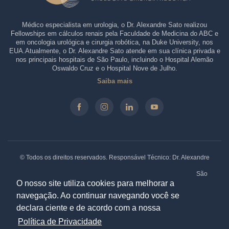
Médico especialista em urologia, o Dr. Alexandre Sato realizou
Fellowships em cálculos renais pela Faculdade de Medicina do ABC e
em oncologia urológica e cirurgia robótica, na Duke University, nos
EUA.Atualmente, o Dr. Alexandre Sato atende em sua clínica privada e
nos principais hospitais de São Paulo, incluindo o Hospital Alemão
Oswaldo Cruz e o Hospital Nove de Julho.
Saiba mais
© Todos os direitos reservados. Responsável Técnico: Dr. Alexandre
Sato - CRM-SP: 146.210 - RQE: 61330.
Clínica: Rua Borges Lagoa, 913 - Sala 31/32, Vila Clementino. São
Paulo - SP. CEP: 04038-032 |
Política de Privacidade
O nosso site utiliza cookies para melhorar a
navegação. Ao continuar navegando você se
declara ciente e de acordo com a nossa
Especialistas em Marketing Médico:
Política de Privacidade
|