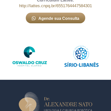
Curriculum Lattes:
http://lattes.cnpq.br/6551764447584301
Agende sua Consulta