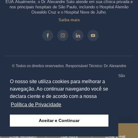
EUA.Atualmente, o Dr. Alexandre Sato atende em sua clínica privada e
nos principais hospitais de São Paulo, incluindo o Hospital Alemão
Oswaldo Cruz e o Hospital Nove de Julho.
Saiba mais
© Todos os direitos reservados. Responsável Técnico: Dr. Alexandre
Sato - CRM-SP: 146.210 - RQE: 61330.
Clínica: Rua Borges Lagoa, 913 - Sala 31/32, Vila Clementino. São
Paulo - SP. CEP: 04038-032 |
Política de Privacidade
O nosso site utiliza cookies para melhorar a
navegação. Ao continuar navegando você se
declara ciente e de acordo com a nossa
Especialistas em Marketing Médico:
Política de Privacidade
|
Aceitar e Continuar
Enviar Mensagem
Ligar Agora
Enviar E-mail