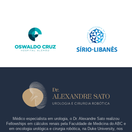
Médico especialista em urologia, o Dr. Alexandre Sato realizou
Fellowships em cálculos renais pela Faculdade de Medicina do ABC e
em oncologia urológica e cirurgia robótica, na Duke University, nos