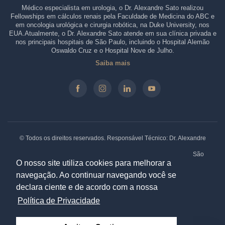
Médico especialista em urologia, o Dr. Alexandre Sato realizou
Fellowships em cálculos renais pela Faculdade de Medicina do ABC e
em oncologia urológica e cirurgia robótica, na Duke University, nos
EUA.Atualmente, o Dr. Alexandre Sato atende em sua clínica privada e
nos principais hospitais de São Paulo, incluindo o Hospital Alemão
Oswaldo Cruz e o Hospital Nove de Julho.
Saiba mais
© Todos os direitos reservados. Responsável Técnico: Dr. Alexandre
Sato - CRM-SP: 146.210 - RQE: 61330.
Clínica: Rua Borges Lagoa, 913 - Sala 31/32, Vila Clementino. São
Paulo - SP. CEP: 04038-032 |
Política de Privacidade
O nosso site utiliza cookies para melhorar a
navegação. Ao continuar navegando você se
declara ciente e de acordo com a nossa
Especialistas em Marketing Médico:
Política de Privacidade
|