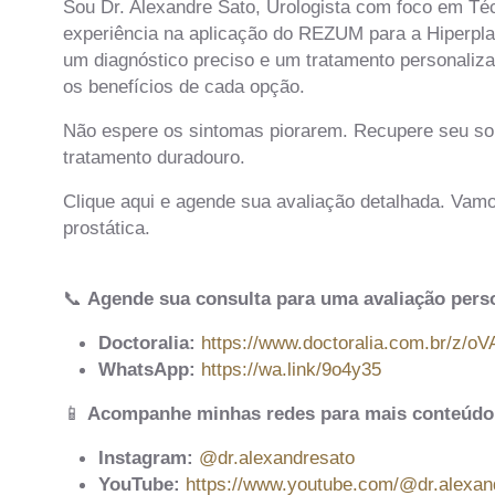
Sou Dr. Alexandre Sato, Urologista com foco em Té
experiência na aplicação do REZUM para a Hiperpl
um diagnóstico preciso e um tratamento personaliz
os benefícios de cada opção.
Não espere os sintomas piorarem. Recupere seu son
tratamento duradouro.
Clique aqui e agende sua avaliação detalhada. Vamo
prostática.
📞
Agende sua consulta para uma avaliação pers
Doctoralia:
https://www.doctoralia.com.br/z/o
WhatsApp:
https://wa.link/9o4y35
📱
Acompanhe minhas redes para mais conteúdo 
Instagram:
@dr.alexandresato
YouTube:
https://www.youtube.com/@dr.alexan