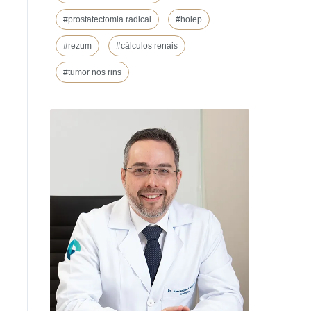
#prostatectomia radical
#holep
#rezum
#cálculos renais
#tumor nos rins