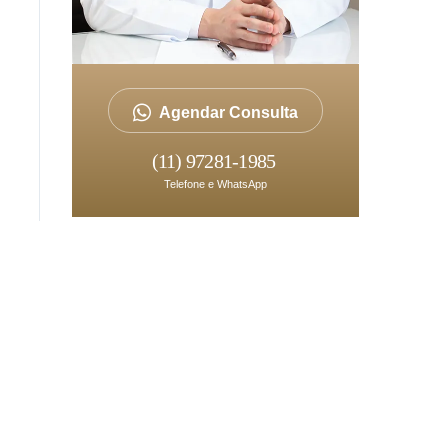
Agendar Consulta
(11) 97281-1985
Telefone e WhatsApp