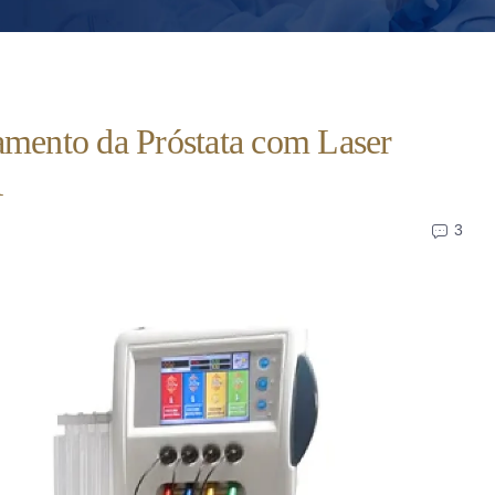
amento da Próstata com Laser
A
3