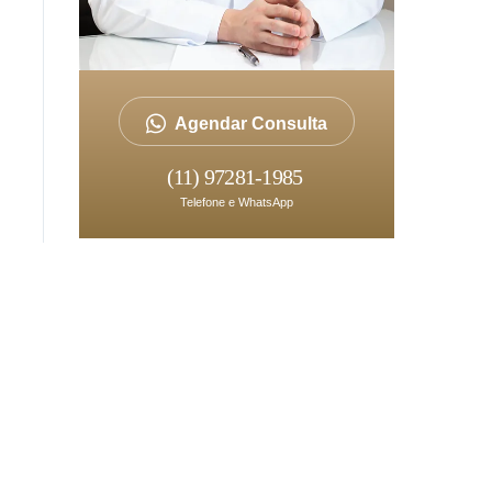
Agendar Consulta
(11) 97281-1985
Telefone e WhatsApp