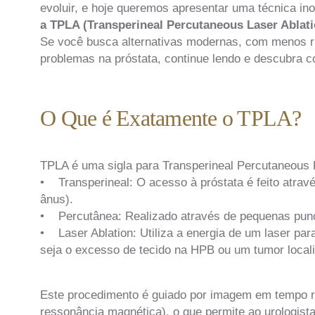
evoluir, e hoje queremos apresentar uma técnica in
a TPLA (Transperineal Percutaneous Laser Ablati
Se você busca alternativas modernas, com menos ri
problemas na próstata, continue lendo e descubra
O Que é Exatamente o TPLA?
TPLA é uma sigla para Transperineal Percutaneous L
• Transperineal: O acesso à próstata é feito atravé
ânus).
• Percutânea: Realizado através de pequenas punç
• Laser Ablation: Utiliza a energia de um laser para 
seja o excesso de tecido na HPB ou um tumor local
Este procedimento é guiado por imagem em tempo rea
ressonância magnética), o que permite ao urologista