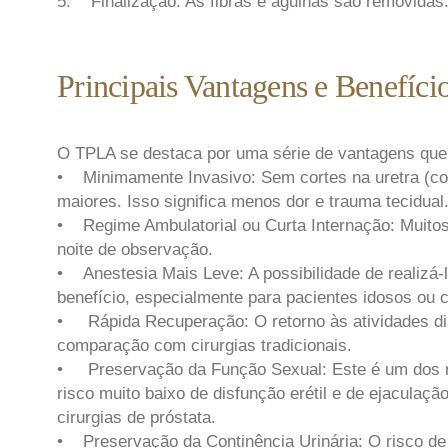
5. Finalização: As fibras e agulhas são removidas
Principais Vantagens e Benefíc
O TPLA se destaca por uma série de vantagens que
• Minimamente Invasivo: Sem cortes na uretra (c
maiores. Isso significa menos dor e trauma tecidual
• Regime Ambulatorial ou Curta Internação: Muito
noite de observação.
• Anestesia Mais Leve: A possibilidade de realizá-
benefício, especialmente para pacientes idosos ou
• Rápida Recuperação: O retorno às atividades diá
comparação com cirurgias tradicionais.
• Preservação da Função Sexual: Este é um dos 
risco muito baixo de disfunção erétil e de ejaculaç
cirurgias de próstata.
• Preservação da Continência Urinária: O risco de 