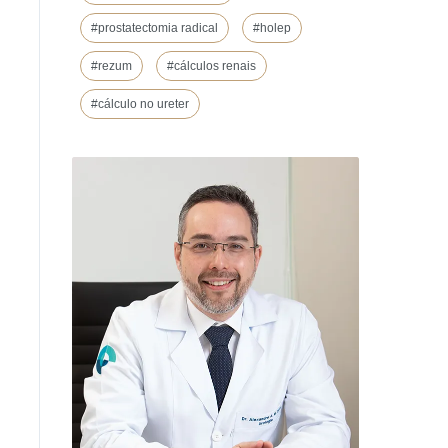
#prostatectomia radical
#holep
#rezum
#cálculos renais
#cálculo no ureter