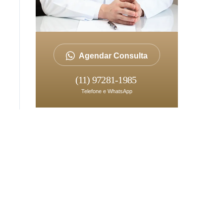
Agendar Consulta
(11) 97281-1985
Telefone e WhatsApp