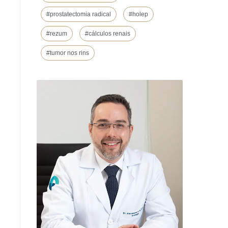
#prostatectomia radical
#holep
#rezum
#cálculos renais
#tumor nos rins