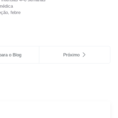
 médica
eção, febre
para o Blog
Próximo