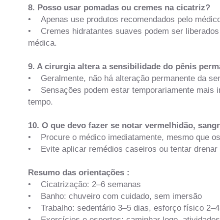
8. Posso usar pomadas ou cremes na cicatriz?
• Apenas use produtos recomendados pelo médico, pa
• Cremes hidratantes suaves podem ser liberados a
médica.
9. A cirurgia altera a sensibilidade do pênis pe
• Geralmente, não há alteração permanente da sens
• Sensações podem estar temporariamente mais in
tempo.
10. O que devo fazer se notar vermelhidão, san
• Procure o médico imediatamente, mesmo que os
• Evite aplicar remédios caseiros ou tentar drenar
Resumo das orientações :
• Cicatrização: 2–6 semanas
• Banho: chuveiro com cuidado, sem imersão
• Trabalho: sedentário 3–5 dias, esforço físico 2
• Exercícios e esportes: caminhar logo, atividade