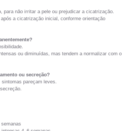
ra não irritar a pele ou prejudicar a cicatrização.
pós a cicatrização inicial, conforme orientação
rmanentemente?
ibilidade.
tensas ou diminuídas, mas tendem a normalizar com o
gramento ou secreção?
 sintomas pareçam leves.
 secreção.
–4 semanas
s intensas 4–6 semanas