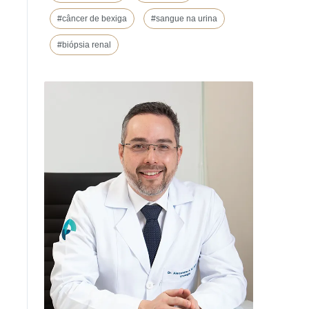
#câncer de bexiga
#sangue na urina
#biópsia renal