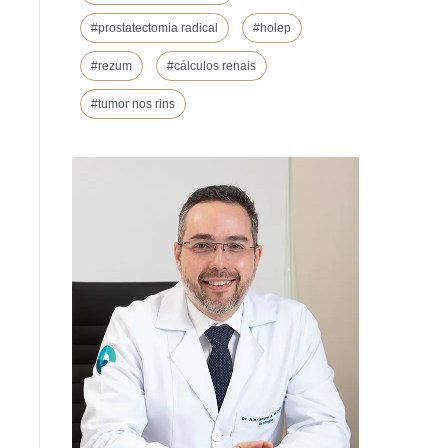
#prostatectomia radical
#holep
#rezum
#cálculos renais
#tumor nos rins