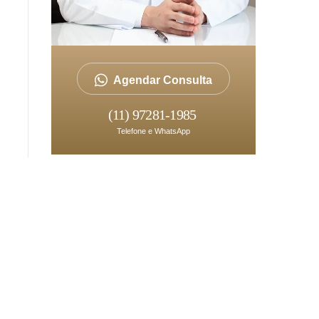
Agendar Consulta
(11) 97281-1985
Telefone e WhatsApp