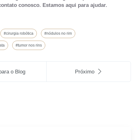
contato conosco. Estamos aqui para ajudar.
#cirurgia robótica
#nódulos no rim
ata
#tumor nos rins
para o Blog
Próximo