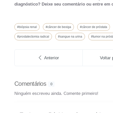
diagnóstico? Deixe seu comentário ou entre em 
#biópsia renal
#câncer de bexiga
#câncer de próstata
#prostatectomia radical
#sangue na urina
#tumor na próst
Anterior
Voltar 
Comentários
0
Ninguém escreveu ainda. Comente primeiro!