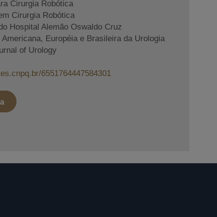
ara Cirurgia Robótica
em Cirurgia Robótica
do Hospital Alemão Oswaldo Cruz
mericana, Européia e Brasileira da Urologia
urnal of Urology
attes.cnpq.br/6551764447584301
ta