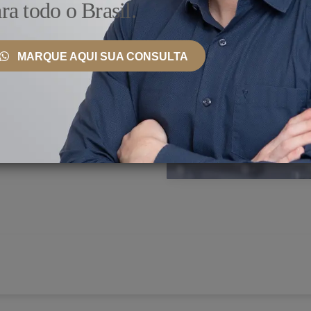
ra todo o Brasil.
nto, ele se mantém
ionais, bem como
MARQUE AQUI SUA CONSULTA
erce sua prática na clínica
s de São Paulo, incluindo
de Julho.