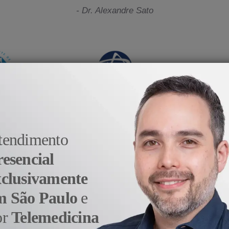
- Dr. Alexandre Sato
tendimento
resencial
xclusivamente
m São Paulo
e
 País e Exterior
or
Telemedicina