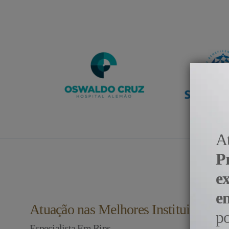
A
P
e
e
Atuação nas Melhores Instituições do
p
Especialista Em Rins