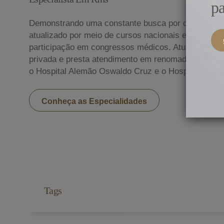
pa
Demonstrando uma constante busca por conhecime
atualizado por meio de cursos nacionais e internac
participação em congressos médicos. Atualmente, ex
privada e presta atendimento em renomados hospitai
o Hospital Alemão Oswaldo Cruz e o Hospital Nove 
Conheça as Especialidades
Tags