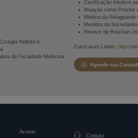
Certificação Intuitive p
Atuação como Proctor 
Médico da Retaguarda 
Membro da Sociedades A
Revisor de Brazilian Jo
Cirurgia Robótica
Curriculum Lattes:
http://l
ia
nária da Faculdade Medicina
Agende sua Consul
Acesse
Contato